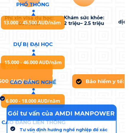
PHỔ THÔNG
Khám sức khỏe:
Phí xin visa du học:
dịch 
13.000 - 45.500 AUD/năm
2 triệu– 2.5 triệu
650 AUD
DỰ BỊ ĐẠI HỌC
15.000 - 46.000 AUD/năm
 - 1000
- 1500 AUD/năm
Bảo hiểm y tế: 6
CAO ĐẲNG NGHỀ
6.000 - 18.000 AUD/năm
Gói tư vấn của AMDI MANPOWER
CAO ĐẲNG LIÊN THÔNG
Tư vấn định hướng nghề nghiệp để xác