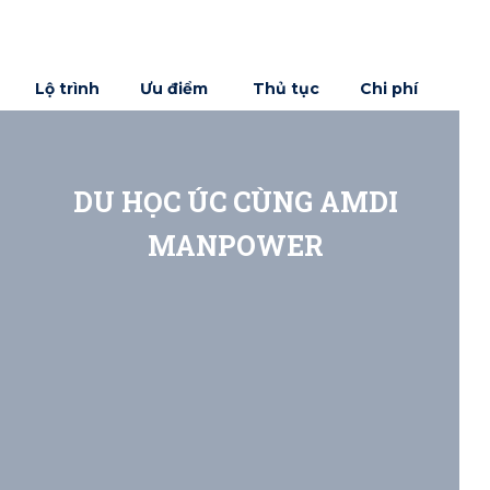
NHẬN TƯ VẤN 1:1
Thủ tục
Chi phí
Lộ trình
Ưu điểm
DU HỌC ÚC CÙNG AMDI
MANPOWER