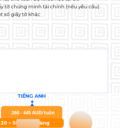
ấy tờ chứng minh tài chính (nếu yêu cầu)
t số giấy tờ khác
TIẾNG ANH
260 - 445 AUD/tuần
: 20 – 50 AUD/tháng