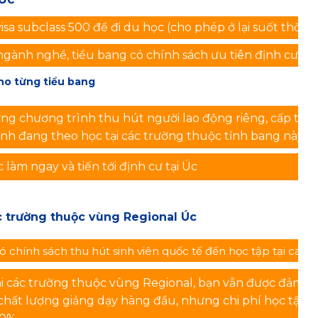
isa subclass 500 để đi du học (cho phép ở lại suốt thời g
gành nghề, tiểu bang có chính sách ưu tiên định cư
cho từng tiểu bang
ng chương trình thu hút người lao động riêng, cấp thư
inh đang theo học tại các trường thuộc tỉnh bang này
c làm ngay và tiến tới định cư tại Úc
ác trường thuộc vùng Regional Úc
 chính sách thu hút sinh viên quốc tế đến học tập tại các 
ại các trường thuộc vùng Regional, bạn vẫn được đảm bả
chất lượng giảng dạy hàng đầu, nhưng chi phí học tập, si