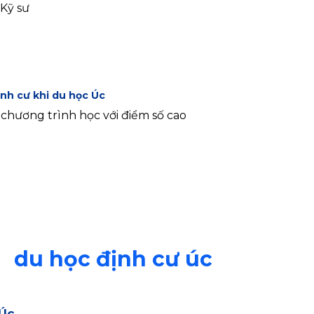
Kỹ sư
ịnh cư khi du học Úc
chương trình học với điểm số cao
du học định cư úc
 Úc