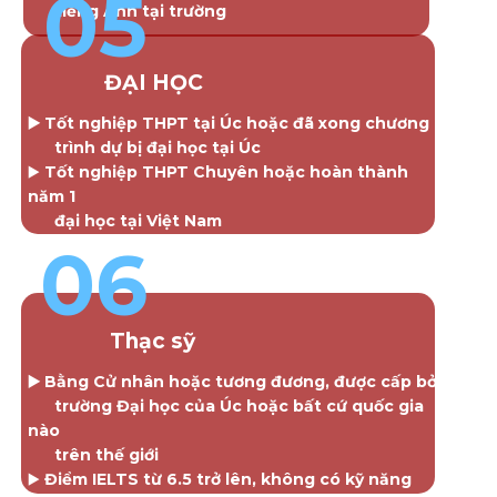
05
tiếng Anh tại trường
ĐẠI HỌC
▶️ Tốt nghiệp THPT tại Úc hoặc đã xong chương
trình dự bị đại học tại Úc
▶️
Tốt nghiệp THPT Chuyên hoặc hoàn thành
năm 1
đại học tại Việt Nam
▶️
Có GPA trên 7.0
06
▶️ IELTS đạt 6.5 trở lên
Thạc sỹ
▶️ Bằng Cử nhân hoặc tương đương, được cấp bởi
trường Đại học của Úc hoặc bất cứ quốc gia
nào
trên thế giới
▶️
Điểm IELTS từ 6.5 trở lên, không có kỹ năng