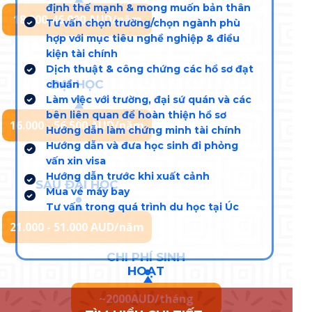
định thế mạnh & mong muốn bản thân
18.000-46.000 AUD/năm
Tư vấn chọn trường/chọn ngành phù
hợp với mục tiêu nghề nghiệp & điều
kiện tài chính
Dịch thuật & công chứng các hồ sơ đạt
ĐẠI HỌC
chuẩn
Làm việc với trường, đại sứ quán và các
bên liên quan để hoàn thiện hồ sơ
16.000 - 56.500 AUD/năm
Hướng dẫn làm chứng minh tài chính
Hướng dẫn và đưa học sinh đi phỏng
vấn xin visa
Hướng dẫn trước khi xuất cảnh
SAU ĐẠI HỌC
Mua vé máy bay
Tư vấn trong quá trình du học tại Úc
21.000 - 51.000 AUD/năm
CHI PHÍ SINH
HOẠT
~2000AUD/tháng