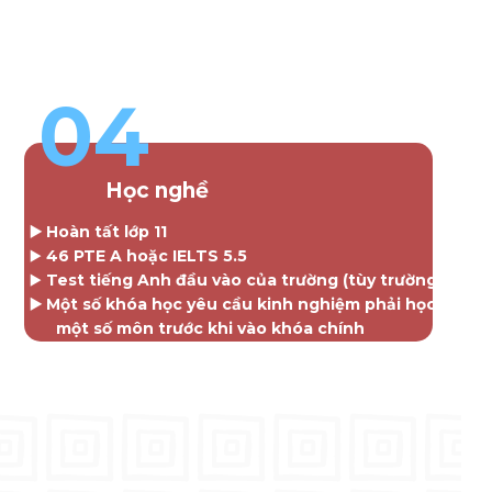
nào
dưới 6.0
▶️ Điểm GPA Đại học từ 7.0/ 10 trở lên.
04
Học nghề
▶️ Hoàn tất lớp 11
▶️
46 PTE A hoặc IELTS 5.5
▶️
Test tiếng Anh đầu vào của trường (tùy trường)
▶️ Một số khóa học yêu cầu kinh nghiệm phải học
một số môn trước khi vào khóa chính