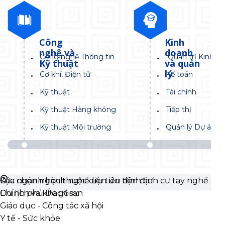
Công
Kinh
nghệ và
doanh
Công nghệ Thông tin
Quản trị Kinh d
Kỹ thuật
và quản
lý
Cơ khí, Điện tử
Kế toán
Kỹ thuật
Tài chính
Kỹ thuật Hàng không
Tiếp thị
Kỹ thuật Môi trường
Quản lý Dự án
Công nghệ thông tin
Lựa chọn ngành nghề ưu tiên định cư
Các ngành học thuộc diện ưu tiên định cư tay nghề của
Du lịch và khách sạn
Chính phủ Úc gồm:
Giáo dục - Công tác xã hội
Y tế - Sức khỏe