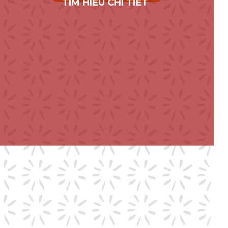
TÌM HIỂU CHI TIẾT
TÌM HIỂU THÊM CÁC TRƯỜNG
TOP ĐẦU HÀN QUỐC