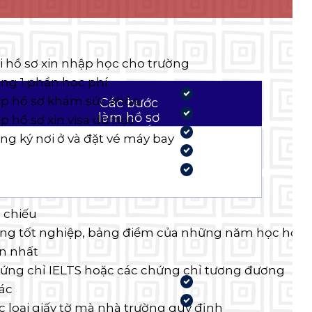
i hồ sơ xin nhập học cho trường
ng 1 phần học phí
p hồ sơ khám sức khỏe
Các bước
làm hồ sơ
p hồ sơ xin visa du học
du học Úc
ng ký nơi ở và đặt vé máy bay
 chiếu
ng tốt nghiệp, bảng điểm của những năm học học
n nhất
ứng chỉ IELTS hoặc các chứng chỉ tương đương
ác
c loại giấy tờ mà nhà trường quy định