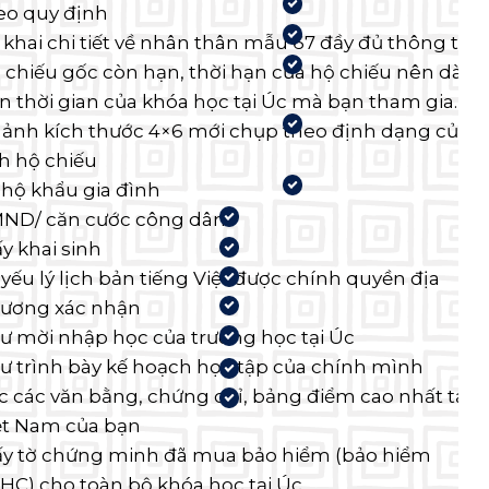
eo quy định
 khai chi tiết về nhân thân mẫu 67 đầy đủ thông tin
 chiếu gốc còn hạn, thời hạn của hộ chiếu nên dài
n thời gian của khóa học tại Úc mà bạn tham gia.
 ảnh kích thước 4×6 mới chụp theo định dạng của
h hộ chiếu
 hộ khẩu gia đình
ND/ căn cước công dân
ấy khai sinh
 yếu lý lịch bản tiếng Việt được chính quyền địa
ương xác nhận
ư mời nhập học của trường học tại Úc
ư trình bày kế hoạch học tập của chính mình
c các văn bằng, chứng chỉ, bảng điểm cao nhất tại
ệt Nam của bạn
ấy tờ chứng minh đã mua bảo hiểm (bảo hiểm
HC) cho toàn bộ khóa học tại Úc